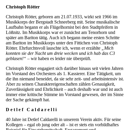
Christoph Rötter
Christoph Rötter, geboren am 21.07.1933, wirkt seit 1966 im
Musikkorps der Bergstadt Schneeberg mit. Seine musikalische
Laufbahn begann er als Flügelhornist bei den Stadtpfeifern in
Lößnitz. Im Musikkorps war er zunächst am Tenorhorn und
später am Bariton tätig. Auch ich begann meine ersten Schritte
am Bariton im Musikkorps unter den Fittichen von Christoph
Rötter. Ehrfurchtsvoll lauschte ich, wenn er erzählte
„Mich
konnten sie der Nacht um dreie wecken und ich hab das C3
geblasen!“
– wir haben es leider nie überprüft.
Christoph Rötter engagiert sich darüber hinaus seit vielen Jahren
im Vorstand des Orchesters als 1. Kassierer. Eine Tätigkeit, um
die ihn niemand beneidet, da sie sehr zeit- und arbeitsintensiv ist.
Aber zu seinen Charaktereigenschaften zählen Genauigkeit,
Zuverlässigkeit und Ehrlichkeit – auch deshalb war und ist auch
immer eine kritische Stimme im Vorstand gewesen, der im Sinne
der Sache gekämpft hat.
D e t l e f C a l d a r e l l i
40 Jahre ist Detlef Caldarelli in unserem Verein aktiv. Für seine
Kollegen – egal ob jung oder alt – ist er stets ein vorbildhaftes
Beispiel für Einsatzbereitschaft, Engagement und