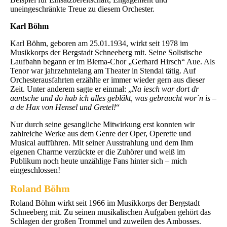
uneingeschränkte Treue zu diesem Orchester.
Karl Böhm
Karl Böhm, geboren am 25.01.1934, wirkt seit 1978 im
Musikkorps der Bergstadt Schneeberg mit. Seine Solistische
Laufbahn begann er im Blema-Chor „Gerhard Hirsch“ Aue. Als
Tenor war jahrzehntelang am Theater in Stendal tätig. Auf
Orchesterausfahrten erzählte er immer wieder gern aus dieser
Zeit. Unter anderem sagte er einmal: „
Na iesch war dort dr
aantsche und do hab ich alles gebläkt, was gebraucht wor´n is –
a de Hax von Hensel und Gretel!
“
Nur durch seine gesangliche Mitwirkung erst konnten wir
zahlreiche Werke aus dem Genre der Oper, Operette und
Musical aufführen. Mit seiner Ausstrahlung und dem Ihm
eigenen Charme verzückte er die Zuhörer und weiß im
Publikum noch heute unzählige Fans hinter sich – mich
eingeschlossen!
Roland Böhm
Roland Böhm wirkt seit 1966 im Musikkorps der Bergstadt
Schneeberg mit. Zu seinen musikalischen Aufgaben gehört das
Schlagen der großen Trommel und zuweilen des Ambosses.