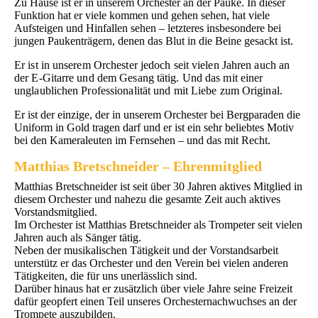
Zu Hause ist er in unserem Orchester an der Pauke. In dieser
Funktion hat er viele kommen und gehen sehen, hat viele
Aufsteigen und Hinfallen sehen – letzteres insbesondere bei
jungen Paukenträgern, denen das Blut in die Beine gesackt ist.
Er ist in unserem Orchester jedoch seit vielen Jahren auch an
der E-Gitarre und dem Gesang tätig. Und das mit einer
unglaublichen Professionalität und mit Liebe zum Original.
Er ist der einzige, der in unserem Orchester bei Bergparaden die
Uniform in Gold tragen darf und er ist ein sehr beliebtes Motiv
bei den Kameraleuten im Fernsehen – und das mit Recht.
Matthias Bretschneider
– Ehrenmitglied
Matthias Bretschneider ist seit über 30 Jahren aktives Mitglied in
diesem Orchester und nahezu die gesamte Zeit auch aktives
Vorstandsmitglied.
Im Orchester ist Matthias Bretschneider als Trompeter seit vielen
Jahren auch als Sänger tätig.
Neben der musikalischen Tätigkeit und der Vorstandsarbeit
unterstütz er das Orchester und den Verein bei vielen anderen
Tätigkeiten, die für uns unerlässlich sind.
Darüber hinaus hat er zusätzlich über viele Jahre seine Freizeit
dafür geopfert einen Teil unseres Orchesternachwuchses an der
Trompete auszubilden.