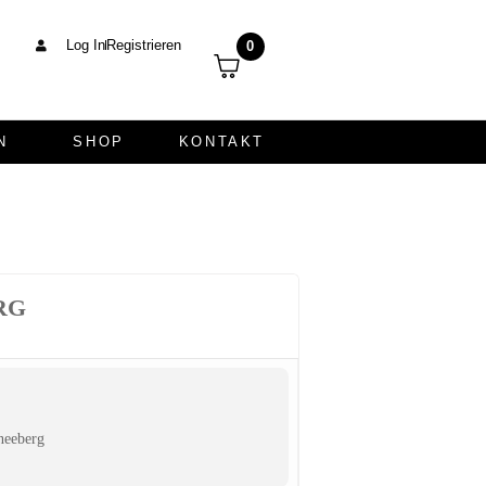
Log In
Registrieren
0
N
SHOP
KONTAKT
RG
neeberg